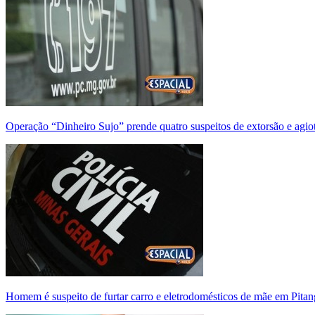
Operação “Dinheiro Sujo” prende quatro suspeitos de extorsão e agi
Homem é suspeito de furtar carro e eletrodomésticos de mãe em Pitan