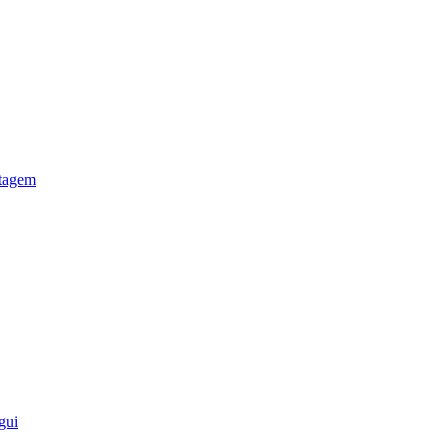
otagem
gui