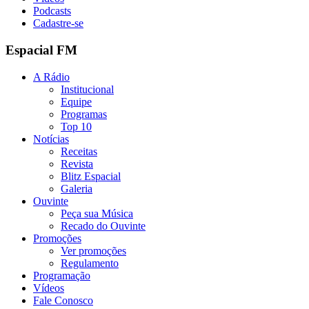
Podcasts
Cadastre-se
Espacial FM
A Rádio
Institucional
Equipe
Programas
Top 10
Notícias
Receitas
Revista
Blitz Espacial
Galeria
Ouvinte
Peça sua Música
Recado do Ouvinte
Promoções
Ver promoções
Regulamento
Programação
Vídeos
Fale Conosco