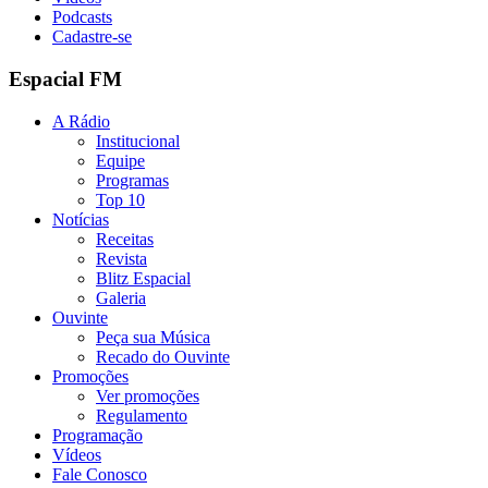
Podcasts
Cadastre-se
Espacial FM
A Rádio
Institucional
Equipe
Programas
Top 10
Notícias
Receitas
Revista
Blitz Espacial
Galeria
Ouvinte
Peça sua Música
Recado do Ouvinte
Promoções
Ver promoções
Regulamento
Programação
Vídeos
Fale Conosco