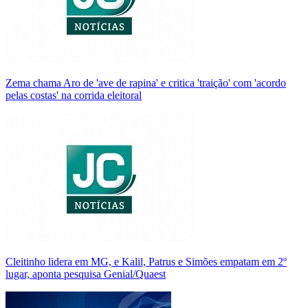
Zema chama Aro de 'ave de rapina' e critica 'traição' com 'acordo
pelas costas' na corrida eleitoral
Cleitinho lidera em MG, e Kalil, Patrus e Simões empatam em 2º
lugar, aponta pesquisa Genial/Quaest