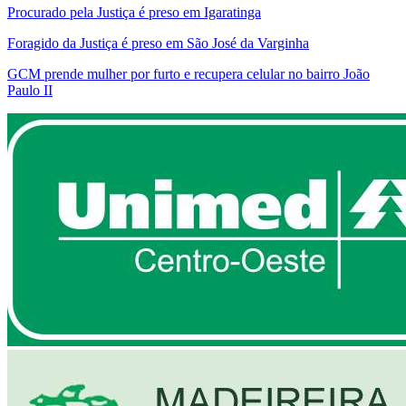
Procurado pela Justiça é preso em Igaratinga
Foragido da Justiça é preso em São José da Varginha
GCM prende mulher por furto e recupera celular no bairro João
Paulo II