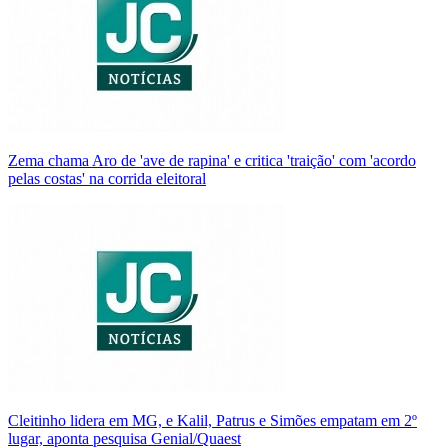
Zema chama Aro de 'ave de rapina' e critica 'traição' com 'acordo
pelas costas' na corrida eleitoral
Cleitinho lidera em MG, e Kalil, Patrus e Simões empatam em 2º
lugar, aponta pesquisa Genial/Quaest