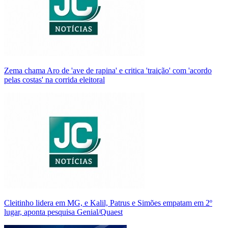
Zema chama Aro de 'ave de rapina' e critica 'traição' com 'acordo
pelas costas' na corrida eleitoral
Cleitinho lidera em MG, e Kalil, Patrus e Simões empatam em 2º
lugar, aponta pesquisa Genial/Quaest