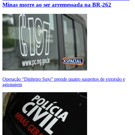
Minas morre ao ser arremessada na BR-262
Operação “Dinheiro Sujo” prende quatro suspeitos de extorsão e
agiotagem