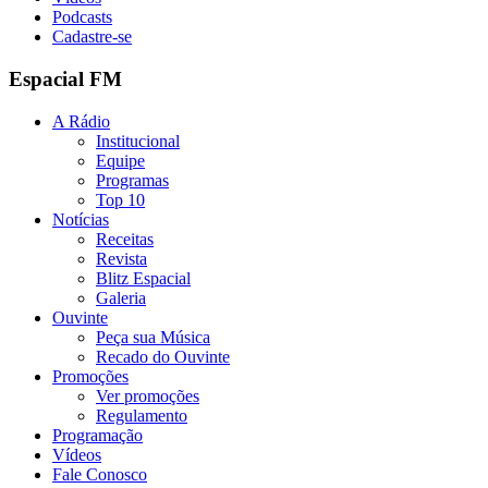
Podcasts
Cadastre-se
Espacial FM
A Rádio
Institucional
Equipe
Programas
Top 10
Notícias
Receitas
Revista
Blitz Espacial
Galeria
Ouvinte
Peça sua Música
Recado do Ouvinte
Promoções
Ver promoções
Regulamento
Programação
Vídeos
Fale Conosco