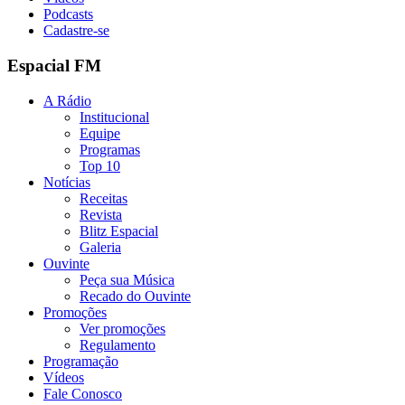
Podcasts
Cadastre-se
Espacial FM
A Rádio
Institucional
Equipe
Programas
Top 10
Notícias
Receitas
Revista
Blitz Espacial
Galeria
Ouvinte
Peça sua Música
Recado do Ouvinte
Promoções
Ver promoções
Regulamento
Programação
Vídeos
Fale Conosco