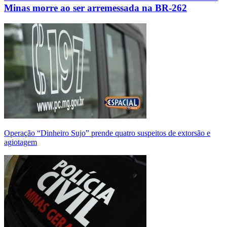
Minas morre ao ser arremessada na BR-262
Operação “Dinheiro Sujo” prende quatro suspeitos de extorsão e
agiotagem