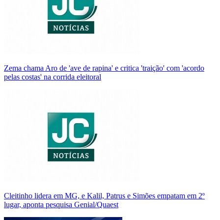
Zema chama Aro de 'ave de rapina' e critica 'traição' com 'acordo
pelas costas' na corrida eleitoral
Cleitinho lidera em MG, e Kalil, Patrus e Simões empatam em 2º
lugar, aponta pesquisa Genial/Quaest