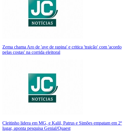
Zema chama Aro de 'ave de rapina' e critica 'traição' com 'acordo
pelas costas' na corrida eleitoral
Cleitinho lidera em MG, e Kalil, Patrus e Simões empatam em 2º
lugar, aponta pesquisa Genial/Quaest