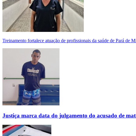
Treinamento fortalece atuação de profissionais da saúde de Pará de 
Justiça marca data do julgamento do acusado de mat