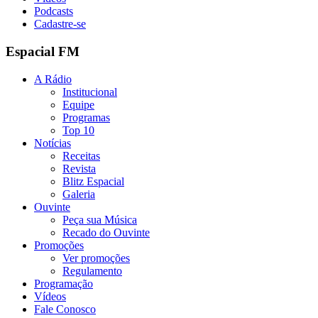
Podcasts
Cadastre-se
Espacial FM
A Rádio
Institucional
Equipe
Programas
Top 10
Notícias
Receitas
Revista
Blitz Espacial
Galeria
Ouvinte
Peça sua Música
Recado do Ouvinte
Promoções
Ver promoções
Regulamento
Programação
Vídeos
Fale Conosco