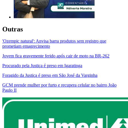
Outras
'Ozempic natural': Anvisa barra produtos sem registro que
prometiam emagrecimento
Jovem fica gravemente ferido após cair de moto na BR-262
Procurado pela Justiça é preso em Igaratinga
Foragido da Justiça é preso em São José da Varginha
GCM prende mulher por furto e recupera celular no bairro João
Paulo II