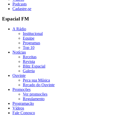
Podcasts
Cadastre-se
Espacial FM
A Rádio
Institucional
Equipe
Programas
Top 10
Notícias
Receitas
Revista
Blitz Espacial
Galeria
Ouvinte
Peça sua Música
Recado do Ouvinte
Promoções
Ver promoções
Regulamento
Programação
Vídeos
Fale Conosco