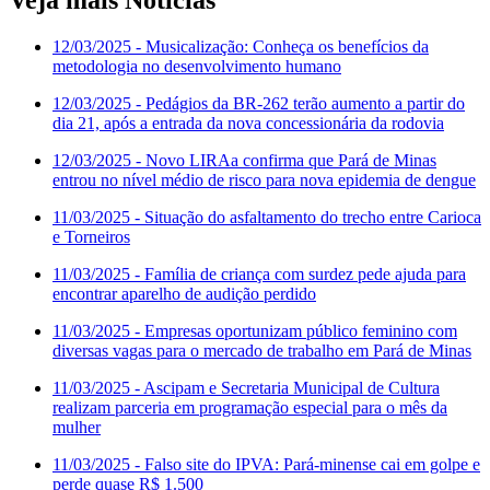
Veja mais Notícias
12/03/2025
- Musicalização: Conheça os benefícios da
metodologia no desenvolvimento humano
12/03/2025
- Pedágios da BR-262 terão aumento a partir do
dia 21, após a entrada da nova concessionária da rodovia
12/03/2025
- Novo LIRAa confirma que Pará de Minas
entrou no nível médio de risco para nova epidemia de dengue
11/03/2025
- Situação do asfaltamento do trecho entre Carioca
e Torneiros
11/03/2025
- Família de criança com surdez pede ajuda para
encontrar aparelho de audição perdido
11/03/2025
- Empresas oportunizam público feminino com
diversas vagas para o mercado de trabalho em Pará de Minas
11/03/2025
- Ascipam e Secretaria Municipal de Cultura
realizam parceria em programação especial para o mês da
mulher
11/03/2025
- Falso site do IPVA: Pará-minense cai em golpe e
perde quase R$ 1.500