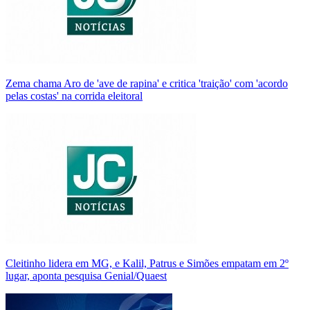
Zema chama Aro de 'ave de rapina' e critica 'traição' com 'acordo
pelas costas' na corrida eleitoral
Cleitinho lidera em MG, e Kalil, Patrus e Simões empatam em 2º
lugar, aponta pesquisa Genial/Quaest