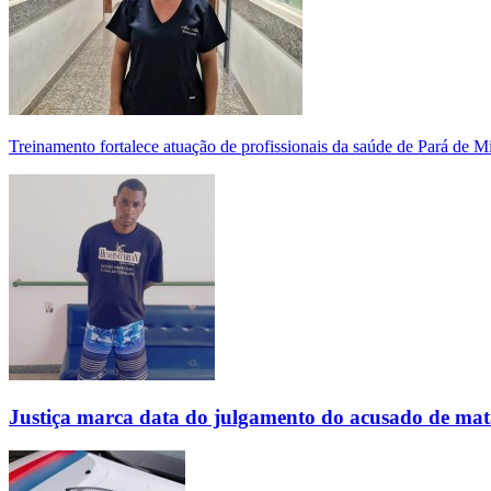
Treinamento fortalece atuação de profissionais da saúde de Pará de 
Justiça marca data do julgamento do acusado de mat