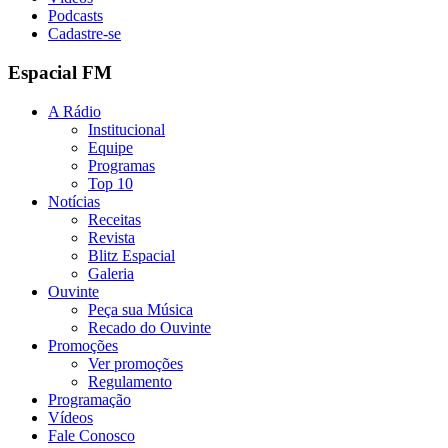
Podcasts
Cadastre-se
Espacial FM
A Rádio
Institucional
Equipe
Programas
Top 10
Notícias
Receitas
Revista
Blitz Espacial
Galeria
Ouvinte
Peça sua Música
Recado do Ouvinte
Promoções
Ver promoções
Regulamento
Programação
Vídeos
Fale Conosco