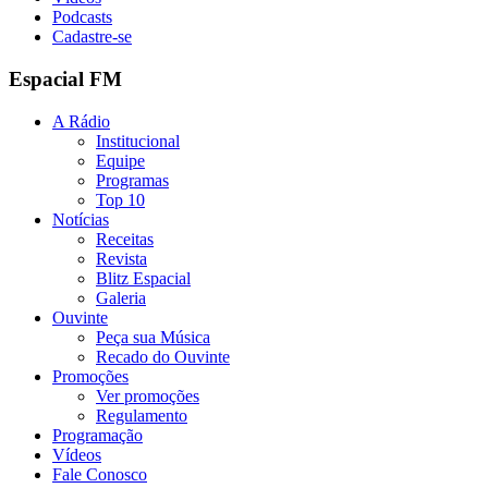
Podcasts
Cadastre-se
Espacial FM
A Rádio
Institucional
Equipe
Programas
Top 10
Notícias
Receitas
Revista
Blitz Espacial
Galeria
Ouvinte
Peça sua Música
Recado do Ouvinte
Promoções
Ver promoções
Regulamento
Programação
Vídeos
Fale Conosco