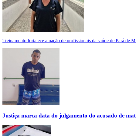
Treinamento fortalece atuação de profissionais da saúde de Pará de 
Justiça marca data do julgamento do acusado de mat