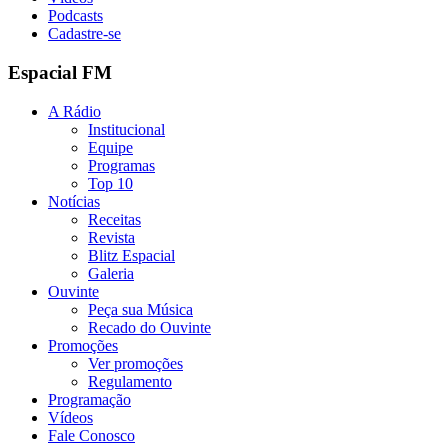
Podcasts
Cadastre-se
Espacial FM
A Rádio
Institucional
Equipe
Programas
Top 10
Notícias
Receitas
Revista
Blitz Espacial
Galeria
Ouvinte
Peça sua Música
Recado do Ouvinte
Promoções
Ver promoções
Regulamento
Programação
Vídeos
Fale Conosco