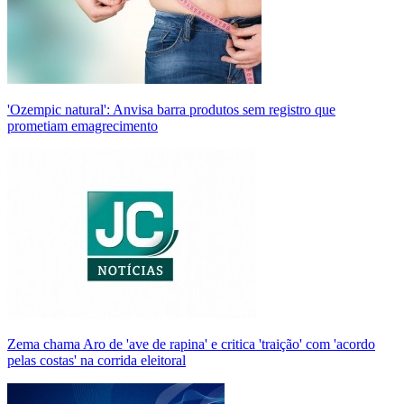
'Ozempic natural': Anvisa barra produtos sem registro que
prometiam emagrecimento
Zema chama Aro de 'ave de rapina' e critica 'traição' com 'acordo
pelas costas' na corrida eleitoral