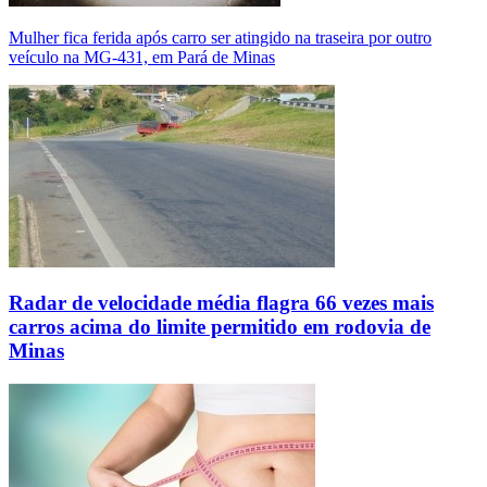
Mulher fica ferida após carro ser atingido na traseira por outro
veículo na MG-431, em Pará de Minas
Radar de velocidade média flagra 66 vezes mais
carros acima do limite permitido em rodovia de
Minas