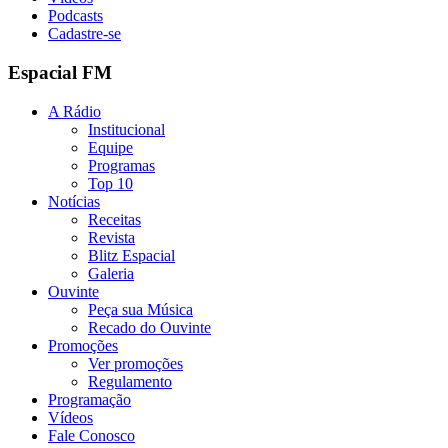
Podcasts
Cadastre-se
Espacial FM
A Rádio
Institucional
Equipe
Programas
Top 10
Notícias
Receitas
Revista
Blitz Espacial
Galeria
Ouvinte
Peça sua Música
Recado do Ouvinte
Promoções
Ver promoções
Regulamento
Programação
Vídeos
Fale Conosco