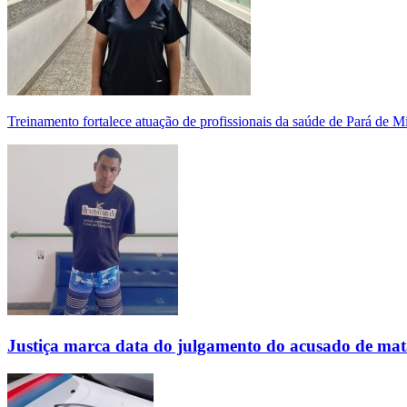
Treinamento fortalece atuação de profissionais da saúde de Pará de 
Justiça marca data do julgamento do acusado de mat