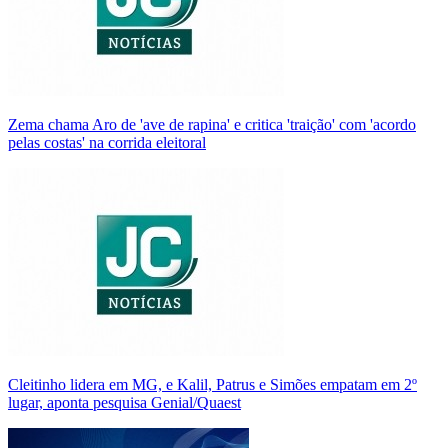
Zema chama Aro de 'ave de rapina' e critica 'traição' com 'acordo
pelas costas' na corrida eleitoral
Cleitinho lidera em MG, e Kalil, Patrus e Simões empatam em 2º
lugar, aponta pesquisa Genial/Quaest