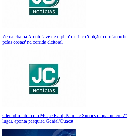
Zema chama Aro de 'ave de rapina' e critica 'traição' com 'acordo
pelas costas' na corrida eleitoral
Cleitinho lidera em MG, e Kalil, Patrus e Simões empatam em 2º
lugar, aponta pesquisa Genial/Quaest