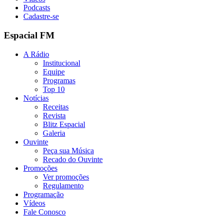
Podcasts
Cadastre-se
Espacial FM
A Rádio
Institucional
Equipe
Programas
Top 10
Notícias
Receitas
Revista
Blitz Espacial
Galeria
Ouvinte
Peça sua Música
Recado do Ouvinte
Promoções
Ver promoções
Regulamento
Programação
Vídeos
Fale Conosco