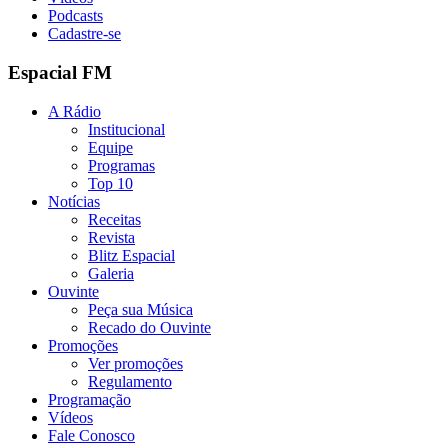
Podcasts
Cadastre-se
Espacial FM
A Rádio
Institucional
Equipe
Programas
Top 10
Notícias
Receitas
Revista
Blitz Espacial
Galeria
Ouvinte
Peça sua Música
Recado do Ouvinte
Promoções
Ver promoções
Regulamento
Programação
Vídeos
Fale Conosco