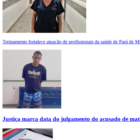
Treinamento fortalece atuação de profissionais da saúde de Pará de 
Justiça marca data do julgamento do acusado de mat