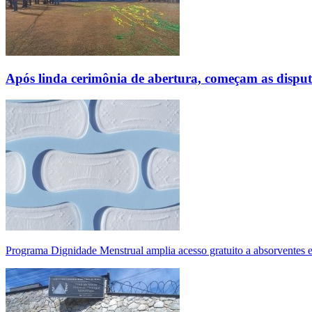
Após linda cerimônia de abertura, começam as disp
Programa Dignidade Menstrual amplia acesso gratuito a absorventes 