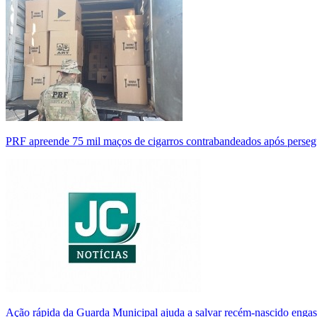
PRF apreende 75 mil maços de cigarros contrabandeados após perse
Ação rápida da Guarda Municipal ajuda a salvar recém-nascido enga