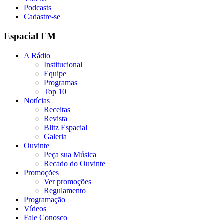
Podcasts
Cadastre-se
Espacial FM
A Rádio
Institucional
Equipe
Programas
Top 10
Notícias
Receitas
Revista
Blitz Espacial
Galeria
Ouvinte
Peça sua Música
Recado do Ouvinte
Promoções
Ver promoções
Regulamento
Programação
Vídeos
Fale Conosco