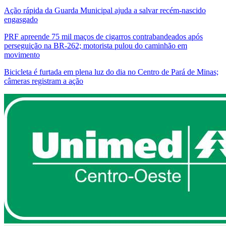
Ação rápida da Guarda Municipal ajuda a salvar recém-nascido
engasgado
PRF apreende 75 mil maços de cigarros contrabandeados após
perseguição na BR-262; motorista pulou do caminhão em
movimento
Bicicleta é furtada em plena luz do dia no Centro de Pará de Minas;
câmeras registram a ação