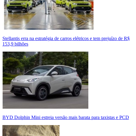
Stellantis erra na estratégia de carros elétricos e tem prejuízo de R$
153,9 bilhões
BYD Dolphin Mini estreia versão mais barata para taxistas e PCD