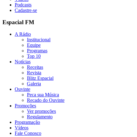
Podcasts
Cadastre-se
Espacial FM
A Rádio
Institucional
Equipe
Programas
Top 10
Notícias
Receitas
Revista
Blitz Espacial
Galeria
Ouvinte
Peça sua Música
Recado do Ouvinte
Promoções
Ver promoções
Regulamento
Programação
Vídeos
Fale Conosco