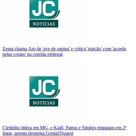
Zema chama Aro de 'ave de rapina' e critica 'traição' com 'acordo
pelas costas' na corrida eleitoral
Cleitinho lidera em MG, e Kalil, Patrus e Simões empatam em 2º
lugar, aponta pesquisa Genial/Quaest