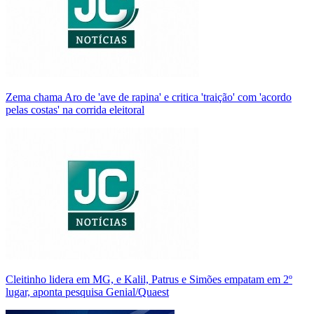
Zema chama Aro de 'ave de rapina' e critica 'traição' com 'acordo
pelas costas' na corrida eleitoral
Cleitinho lidera em MG, e Kalil, Patrus e Simões empatam em 2º
lugar, aponta pesquisa Genial/Quaest