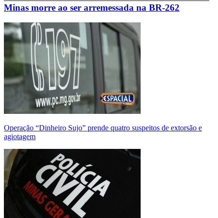
Minas morre ao ser arremessada na BR-262
Operação “Dinheiro Sujo” prende quatro suspeitos de extorsão e
agiotagem