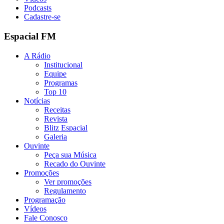
Podcasts
Cadastre-se
Espacial FM
A Rádio
Institucional
Equipe
Programas
Top 10
Notícias
Receitas
Revista
Blitz Espacial
Galeria
Ouvinte
Peça sua Música
Recado do Ouvinte
Promoções
Ver promoções
Regulamento
Programação
Vídeos
Fale Conosco