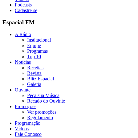
Podcasts
Cadastre-se
Espacial FM
A Rádio
Institucional
Equipe
Programas
Top 10
Notícias
Receitas
Revista
Blitz Espacial
Galeria
Ouvinte
Peça sua Música
Recado do Ouvinte
Promoções
Ver promoções
Regulamento
Programação
Vídeos
Fale Conosco