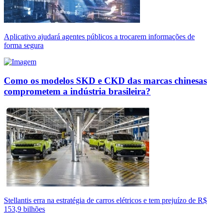
Aplicativo ajudará agentes públicos a trocarem informações de
forma segura
Como os modelos SKD e CKD das marcas chinesas
comprometem a indústria brasileira?
Stellantis erra na estratégia de carros elétricos e tem prejuízo de R$
153,9 bilhões