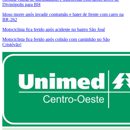
Divinópolis para BH
Idoso morre após invadir contramão e bater de frente com carro na
BR-262
Motociclista fica ferido após acidente no bairro São José
Motociclista fica ferido após colisão com caminhão no São
Cristóvão!