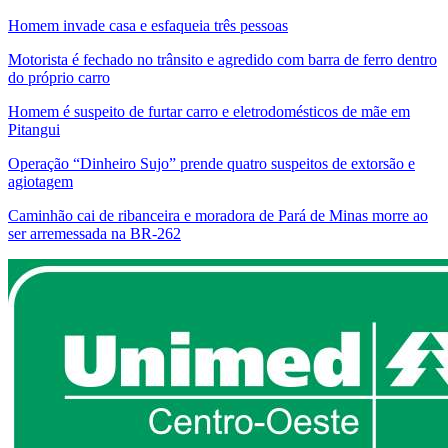
Homem invade casa e esfaqueia três pessoas
Motorista é fechado no trânsito e agredido com barra de ferro dentro
do próprio carro
Homem é suspeito de furtar carro e eletrodomésticos de mãe em
Pitangui
Operação “Dinheiro Sujo” prende quatro suspeitos de extorsão e
agiotagem
Caminhão cai de ribanceira e moradora de Pará de Minas morre ao
ser arremessada na BR-262