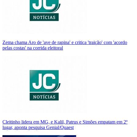
Zema chama Aro de 'ave de rapina' e critica 'traição' com 'acordo
pelas costas' na corrida eleitoral
Cleitinho lidera em MG, e Kalil, Patrus e Simões empatam em 2º
lugar, aponta pesquisa Genial/Quaest