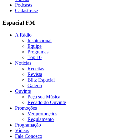
Podcasts
Cadastre-se
Espacial FM
A Rádio
Institucional
Equipe
Programas
Top 10
Notícias
Receitas
Revista
Blitz Espacial
Galeria
Ouvinte
Peça sua Música
Recado do Ouvinte
Promoções
Ver promoções
Regulamento
Programação
Vídeos
Fale Conosco