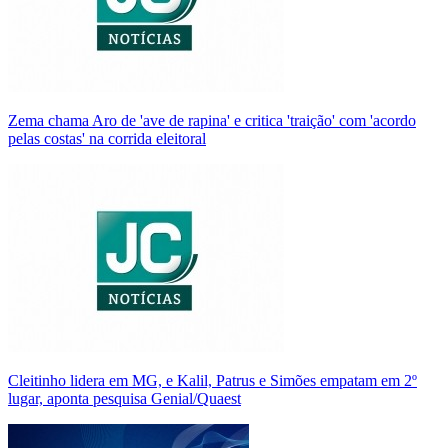
Zema chama Aro de 'ave de rapina' e critica 'traição' com 'acordo
pelas costas' na corrida eleitoral
Cleitinho lidera em MG, e Kalil, Patrus e Simões empatam em 2º
lugar, aponta pesquisa Genial/Quaest