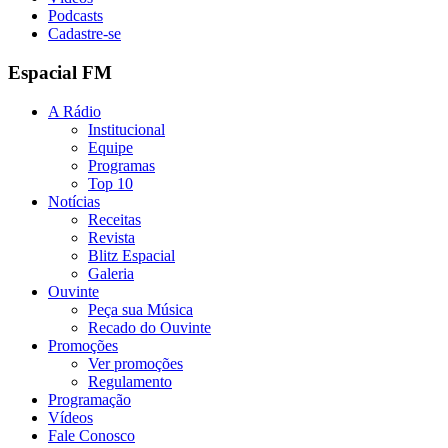
Podcasts
Cadastre-se
Espacial FM
A Rádio
Institucional
Equipe
Programas
Top 10
Notícias
Receitas
Revista
Blitz Espacial
Galeria
Ouvinte
Peça sua Música
Recado do Ouvinte
Promoções
Ver promoções
Regulamento
Programação
Vídeos
Fale Conosco