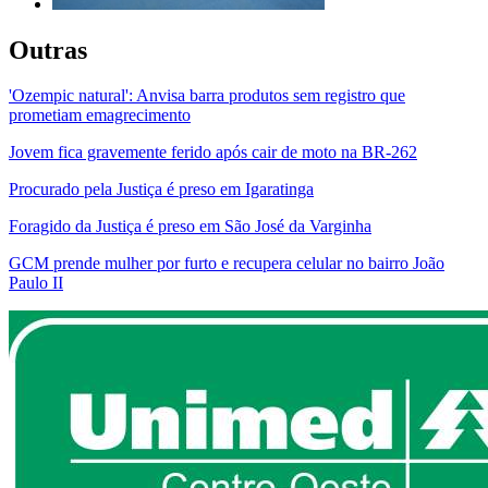
Outras
'Ozempic natural': Anvisa barra produtos sem registro que
prometiam emagrecimento
Jovem fica gravemente ferido após cair de moto na BR-262
Procurado pela Justiça é preso em Igaratinga
Foragido da Justiça é preso em São José da Varginha
GCM prende mulher por furto e recupera celular no bairro João
Paulo II