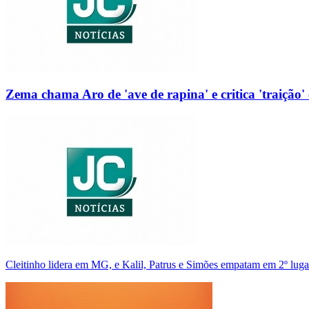
Zema chama Aro de 'ave de rapina' e critica 'traição' 
Cleitinho lidera em MG, e Kalil, Patrus e Simões empatam em 2º luga