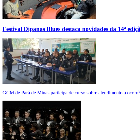
Festival Dipanas Blues destaca novidades da 14ª ediç
GCM de Pará de Minas participa de curso sobre atendimento a ocorrê