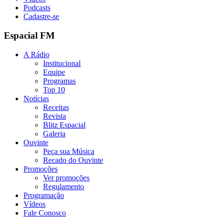
Podcasts
Cadastre-se
Espacial FM
A Rádio
Institucional
Equipe
Programas
Top 10
Notícias
Receitas
Revista
Blitz Espacial
Galeria
Ouvinte
Peça sua Música
Recado do Ouvinte
Promoções
Ver promoções
Regulamento
Programação
Vídeos
Fale Conosco