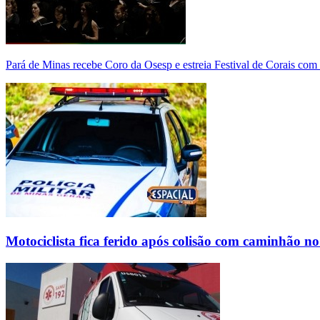
Pará de Minas recebe Coro da Osesp e estreia Festival de Corais com
Motociclista fica ferido após colisão com caminhão n