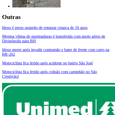
Outras
Idoso é preso suspeito de estuprar criança de 10 anos
Menina vítima de queimaduras é transferida com apoio aéreo de
Divinópolis para BH
Idoso morre após invadir contramão e bater de frente com carro na
BR-262
Motociclista fica ferido após acidente no bairro São José
Motociclista fica ferido após colisão com caminhão no São
Cristóvão!