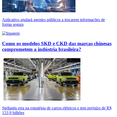
Aplicativo ajudará agentes públicos a trocarem informações de
forma segura
Como os modelos SKD e CKD das marcas chinesas
comprometem a indústria brasileira?
Stellantis erra na estratégia de carros elétricos e tem prejuízo de R$
153,9 bilhões