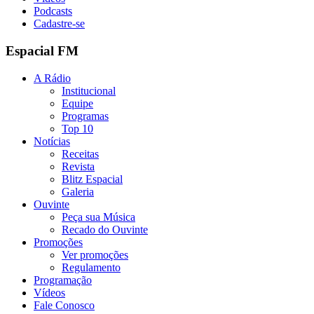
Podcasts
Cadastre-se
Espacial FM
A Rádio
Institucional
Equipe
Programas
Top 10
Notícias
Receitas
Revista
Blitz Espacial
Galeria
Ouvinte
Peça sua Música
Recado do Ouvinte
Promoções
Ver promoções
Regulamento
Programação
Vídeos
Fale Conosco