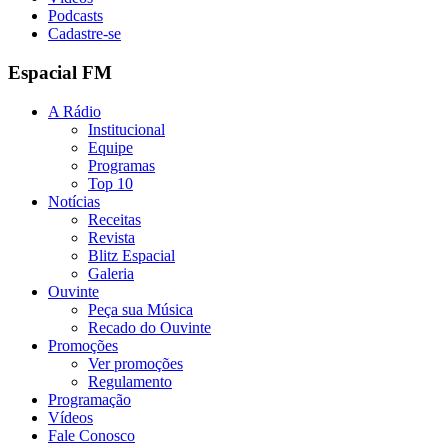
Podcasts
Cadastre-se
Espacial FM
A Rádio
Institucional
Equipe
Programas
Top 10
Notícias
Receitas
Revista
Blitz Espacial
Galeria
Ouvinte
Peça sua Música
Recado do Ouvinte
Promoções
Ver promoções
Regulamento
Programação
Vídeos
Fale Conosco