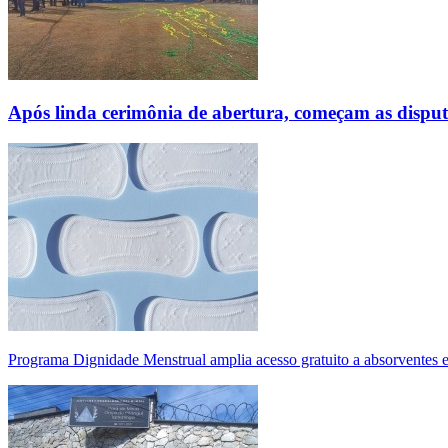
Após linda cerimônia de abertura, começam as disp
Programa Dignidade Menstrual amplia acesso gratuito a absorventes 