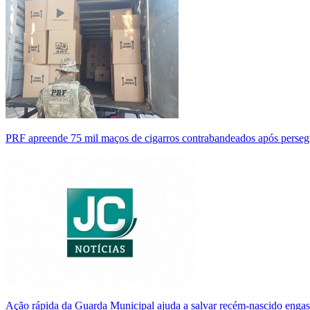
PRF apreende 75 mil maços de cigarros contrabandeados após perse
Ação rápida da Guarda Municipal ajuda a salvar recém-nascido enga