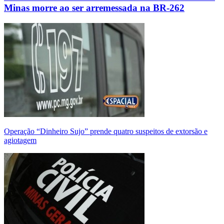
Minas morre ao ser arremessada na BR-262
Operação “Dinheiro Sujo” prende quatro suspeitos de extorsão e
agiotagem