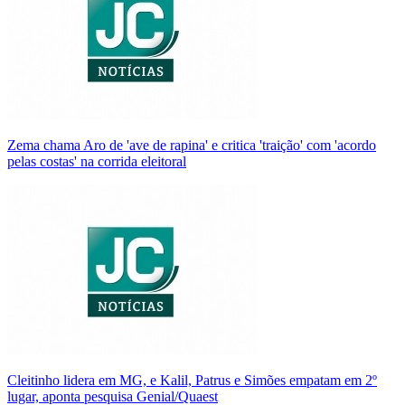
Zema chama Aro de 'ave de rapina' e critica 'traição' com 'acordo
pelas costas' na corrida eleitoral
Cleitinho lidera em MG, e Kalil, Patrus e Simões empatam em 2º
lugar, aponta pesquisa Genial/Quaest