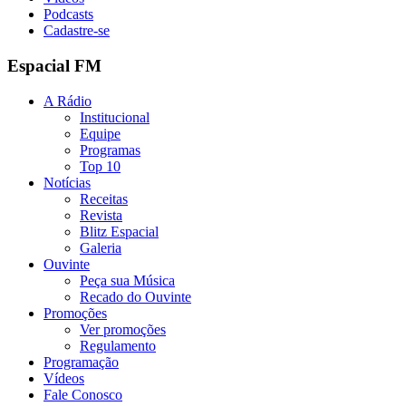
Podcasts
Cadastre-se
Espacial FM
A Rádio
Institucional
Equipe
Programas
Top 10
Notícias
Receitas
Revista
Blitz Espacial
Galeria
Ouvinte
Peça sua Música
Recado do Ouvinte
Promoções
Ver promoções
Regulamento
Programação
Vídeos
Fale Conosco