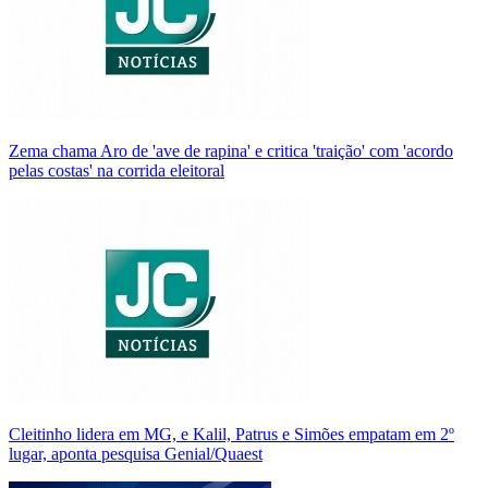
Zema chama Aro de 'ave de rapina' e critica 'traição' com 'acordo
pelas costas' na corrida eleitoral
Cleitinho lidera em MG, e Kalil, Patrus e Simões empatam em 2º
lugar, aponta pesquisa Genial/Quaest