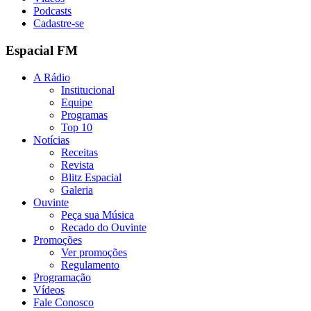
Podcasts
Cadastre-se
Espacial FM
A Rádio
Institucional
Equipe
Programas
Top 10
Notícias
Receitas
Revista
Blitz Espacial
Galeria
Ouvinte
Peça sua Música
Recado do Ouvinte
Promoções
Ver promoções
Regulamento
Programação
Vídeos
Fale Conosco