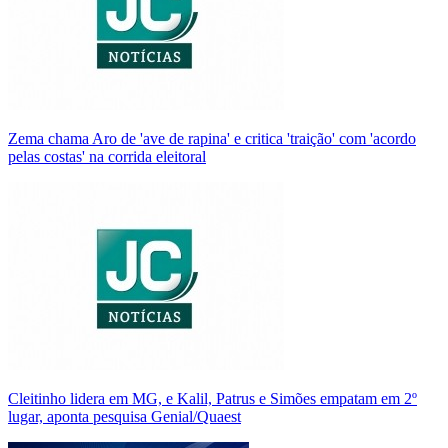
Zema chama Aro de 'ave de rapina' e critica 'traição' com 'acordo
pelas costas' na corrida eleitoral
Cleitinho lidera em MG, e Kalil, Patrus e Simões empatam em 2º
lugar, aponta pesquisa Genial/Quaest