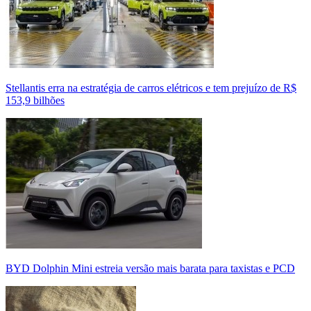
Stellantis erra na estratégia de carros elétricos e tem prejuízo de R$
153,9 bilhões
BYD Dolphin Mini estreia versão mais barata para taxistas e PCD