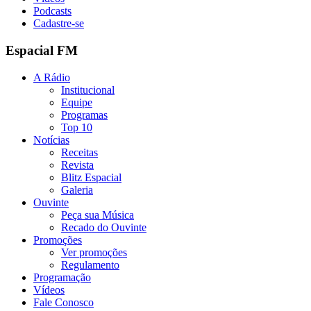
Podcasts
Cadastre-se
Espacial FM
A Rádio
Institucional
Equipe
Programas
Top 10
Notícias
Receitas
Revista
Blitz Espacial
Galeria
Ouvinte
Peça sua Música
Recado do Ouvinte
Promoções
Ver promoções
Regulamento
Programação
Vídeos
Fale Conosco