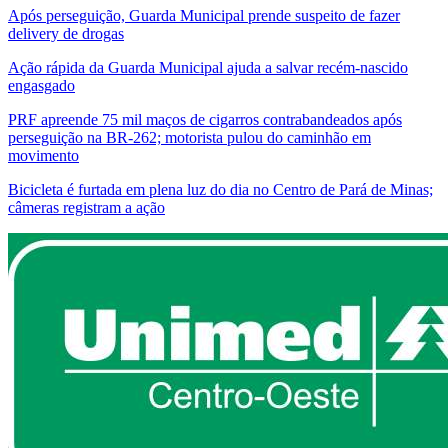
Após perseguição, Guarda Municipal prende suspeito de fazer
delivery de drogas
Ação rápida da Guarda Municipal ajuda a salvar recém-nascido
engasgado
PRF apreende 75 mil maços de cigarros contrabandeados após
perseguição na BR-262; motorista pulou do caminhão em
movimento
Bicicleta é furtada em plena luz do dia no Centro de Pará de Minas;
câmeras registram a ação