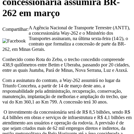
concessionária assumirá BR-
262 em março
A Agência Nacional de Transporte Terrestre (ANTT),
Compartilhar:
a concessionária Way-262 e o Ministério dos
Transportes assinaram, na última sexta-feira (14/2), o
contrato que formaliza a concessão de parte da BR-
262, em Minas Gerais.
Conhecido como Rota do Zebu, o trecho concedido compreende
438,9 quilômetros entre Betim e Uberaba, passando por 20 cidades,
entre as quais Juatuba, Pará de Minas, Nova Serrana, Luz e Araxá.
Com a assinatura do contrato, a Way-262 assumirá no lugar da
Triunfo Concebra, a partir de 14 de março deste ano, a
responsabilidade pela administração, recuperação, conservação,
manutenção, implantação de melhorias e ampliação do trecho, que
vai do Km 360,1 ao Km 799. A concessão terá 30 anos.
O investimento da concessionária será de R$ 8,5 bilhões, sendo R$
4,4 bilhões em obras e serviços de infraestrutura e R$ 4,1 bilhões em
atendimento aos usuários e operação da rodovia. A previsão é de
que sejam criados mais de 62 mil empregos diretos e indiretos, da
região metropolitana de Belo Horizonte até a área considerada a