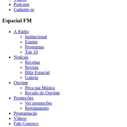
Podcasts
Cadastre-se
Espacial FM
A Rádio
Institucional
Equipe
Programas
Top 10
Notícias
Receitas
Revista
Blitz Espacial
Galeria
Ouvinte
Peça sua Música
Recado do Ouvinte
Promoções
Ver promoções
Regulamento
Programação
Vídeos
Fale Conosco