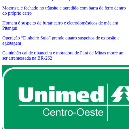
Motorista é fechado no trânsito e agredido com barra de ferro dentro
do próprio carro
Homem é suspeito de furtar carro e eletrodomésticos de mãe em
Pitangui
Operação “Dinheiro Sujo” prende quatro suspeitos de extorsão e
agiotagem
Caminhão cai de ribanceira e moradora de Pará de Minas morre ao
ser arremessada na BR-262