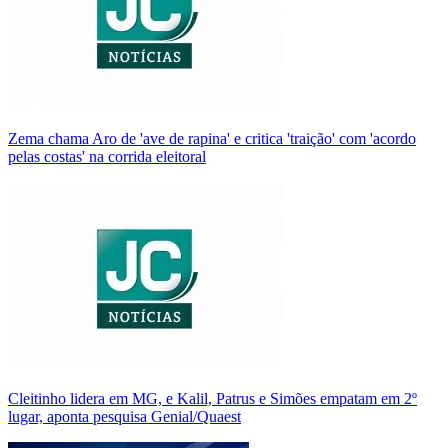
Zema chama Aro de 'ave de rapina' e critica 'traição' com 'acordo
pelas costas' na corrida eleitoral
Cleitinho lidera em MG, e Kalil, Patrus e Simões empatam em 2º
lugar, aponta pesquisa Genial/Quaest