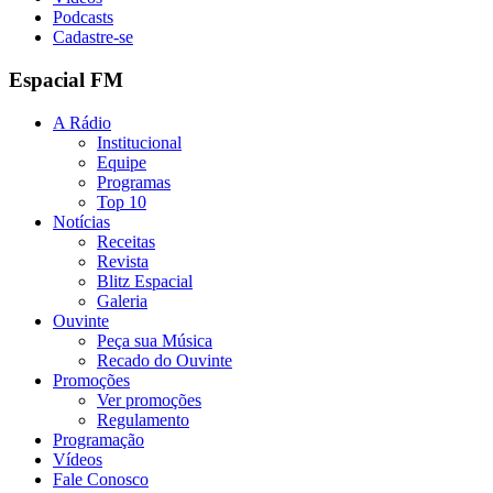
Podcasts
Cadastre-se
Espacial FM
A Rádio
Institucional
Equipe
Programas
Top 10
Notícias
Receitas
Revista
Blitz Espacial
Galeria
Ouvinte
Peça sua Música
Recado do Ouvinte
Promoções
Ver promoções
Regulamento
Programação
Vídeos
Fale Conosco