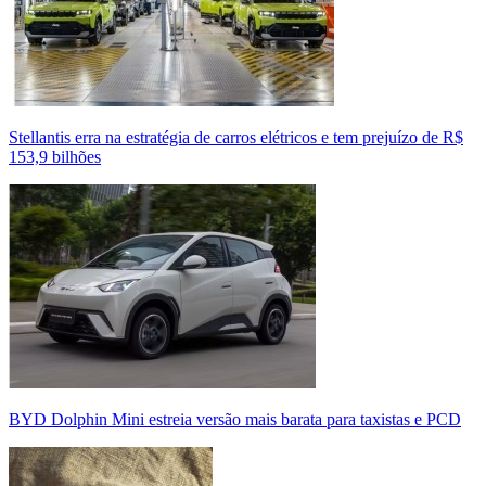
Stellantis erra na estratégia de carros elétricos e tem prejuízo de R$
153,9 bilhões
BYD Dolphin Mini estreia versão mais barata para taxistas e PCD