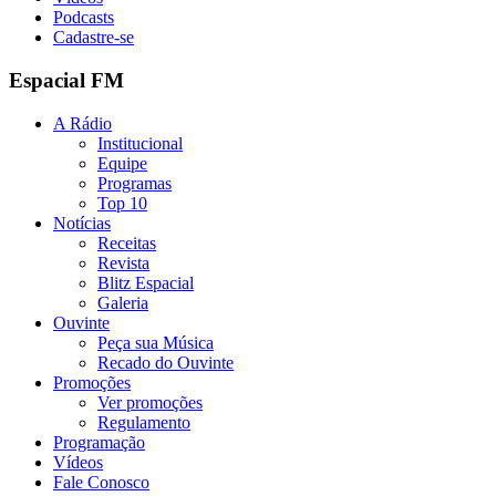
Podcasts
Cadastre-se
Espacial FM
A Rádio
Institucional
Equipe
Programas
Top 10
Notícias
Receitas
Revista
Blitz Espacial
Galeria
Ouvinte
Peça sua Música
Recado do Ouvinte
Promoções
Ver promoções
Regulamento
Programação
Vídeos
Fale Conosco