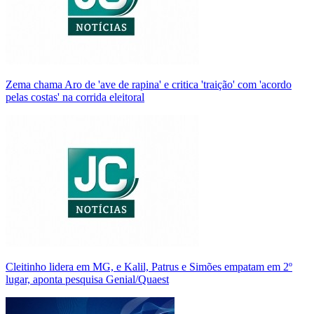
Zema chama Aro de 'ave de rapina' e critica 'traição' com 'acordo
pelas costas' na corrida eleitoral
Cleitinho lidera em MG, e Kalil, Patrus e Simões empatam em 2º
lugar, aponta pesquisa Genial/Quaest