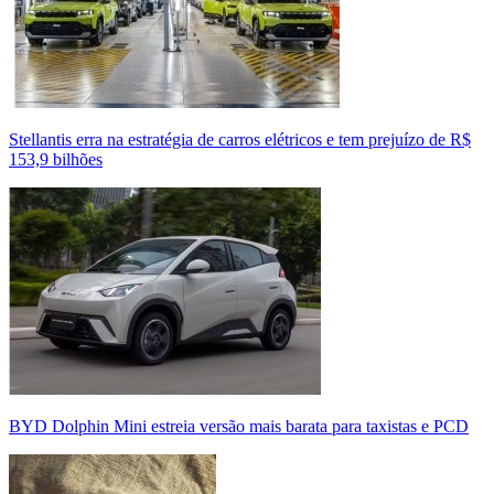
Stellantis erra na estratégia de carros elétricos e tem prejuízo de R$
153,9 bilhões
BYD Dolphin Mini estreia versão mais barata para taxistas e PCD