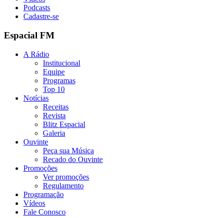
Podcasts
Cadastre-se
Espacial FM
A Rádio
Institucional
Equipe
Programas
Top 10
Notícias
Receitas
Revista
Blitz Espacial
Galeria
Ouvinte
Peça sua Música
Recado do Ouvinte
Promoções
Ver promoções
Regulamento
Programação
Vídeos
Fale Conosco