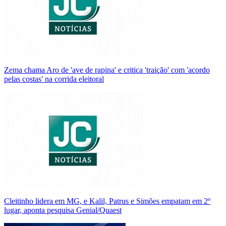
Zema chama Aro de 'ave de rapina' e critica 'traição' com 'acordo
pelas costas' na corrida eleitoral
Cleitinho lidera em MG, e Kalil, Patrus e Simões empatam em 2º
lugar, aponta pesquisa Genial/Quaest