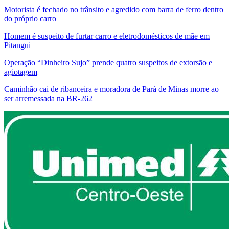
Motorista é fechado no trânsito e agredido com barra de ferro dentro
do próprio carro
Homem é suspeito de furtar carro e eletrodomésticos de mãe em
Pitangui
Operação “Dinheiro Sujo” prende quatro suspeitos de extorsão e
agiotagem
Caminhão cai de ribanceira e moradora de Pará de Minas morre ao
ser arremessada na BR-262