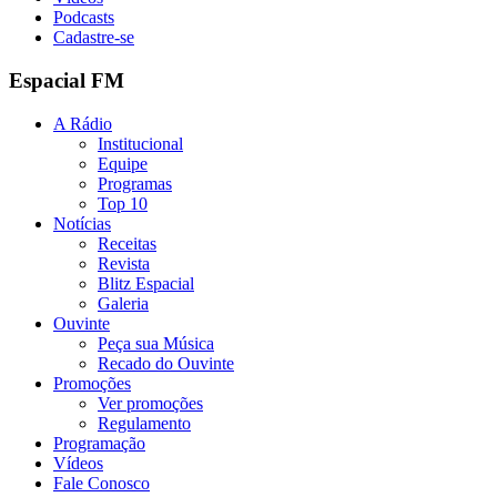
Podcasts
Cadastre-se
Espacial FM
A Rádio
Institucional
Equipe
Programas
Top 10
Notícias
Receitas
Revista
Blitz Espacial
Galeria
Ouvinte
Peça sua Música
Recado do Ouvinte
Promoções
Ver promoções
Regulamento
Programação
Vídeos
Fale Conosco