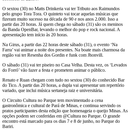
O sextou (30) no Matts Drinkeria vai ter Tributo aos Raimundos
pelo grupo Tora Tora. O quinteto vai tocar aquelas músicas que
fizeram muito sucesso na década de 90 e nos anos 2.000. Isso a
partir das 20 horas. Já quem chega no sábado (31) são os meninos
da Banda OpenBar, levando o melhor do pop e rock nacional. A
apresentação tem início às 20 horas.
Na Girus, a partir das 22 horas deste sábado (31), o evento ‘Na
Farra’ vai animar a noite dos presentes. Na boate mais charmosa da
região vai ter Resenha dos Gordin e funk com Jhonvill.
O sábado (31) vai ter piseiro no Casa Velha. Desta vez, os ‘Levados
do Forró’ vão fazer a festa e prometem animar o público.
Renato e Ruan chegam com tudo no sextou (30) do conhecido Bar
do Tico. A partir das 20 horas, a dupla vai apresentar um repertório
variado, que inclui música sertaneja raiz e universitária.
O Circuito Cultura no Parque tem movimentado a cena
gastronômica e cultural de Pará de Minas, e continua servindo os
pratos participantes desta edição que homenageia o queijo Minas. As
opções podem ser conferidas em @Cultura no Parque. O grande
encontro está marcado para os dias 7 e 8 de junho, no Parque do
Bariri.