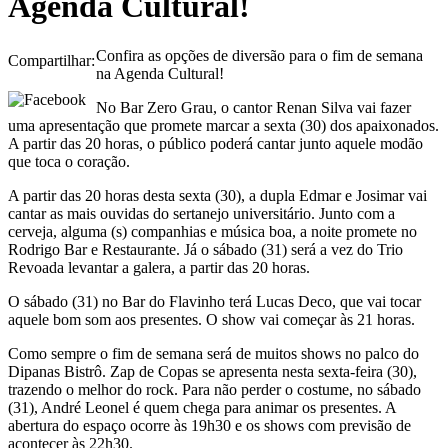
Agenda Cultural!
Confira as opções de diversão para o fim de semana
Compartilhar:
na Agenda Cultural!
No Bar Zero Grau, o cantor Renan Silva vai fazer
uma apresentação que promete marcar a sexta (30) dos apaixonados.
A partir das 20 horas, o público poderá cantar junto aquele modão
que toca o coração.
A partir das 20 horas desta sexta (30), a dupla Edmar e Josimar vai
cantar as mais ouvidas do sertanejo universitário. Junto com a
cerveja, alguma (s) companhias e música boa, a noite promete no
Rodrigo Bar e Restaurante. Já o sábado (31) será a vez do Trio
Revoada levantar a galera, a partir das 20 horas.
O sábado (31) no Bar do Flavinho terá Lucas Deco, que vai tocar
aquele bom som aos presentes. O show vai começar às 21 horas.
Como sempre o fim de semana será de muitos shows no palco do
Dipanas Bistrô. Zap de Copas se apresenta nesta sexta-feira (30),
trazendo o melhor do rock. Para não perder o costume, no sábado
(31), André Leonel é quem chega para animar os presentes. A
abertura do espaço ocorre às 19h30 e os shows com previsão de
acontecer às 22h30.