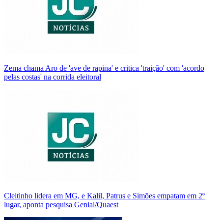
Zema chama Aro de 'ave de rapina' e critica 'traição' com 'acordo
pelas costas' na corrida eleitoral
Cleitinho lidera em MG, e Kalil, Patrus e Simões empatam em 2º
lugar, aponta pesquisa Genial/Quaest