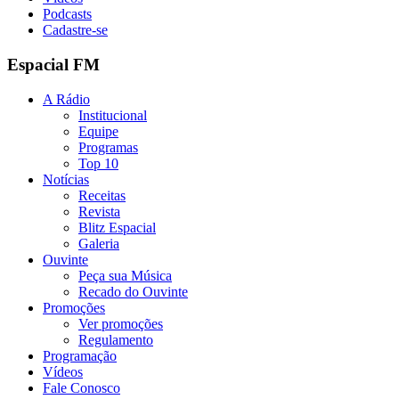
Podcasts
Cadastre-se
Espacial FM
A Rádio
Institucional
Equipe
Programas
Top 10
Notícias
Receitas
Revista
Blitz Espacial
Galeria
Ouvinte
Peça sua Música
Recado do Ouvinte
Promoções
Ver promoções
Regulamento
Programação
Vídeos
Fale Conosco