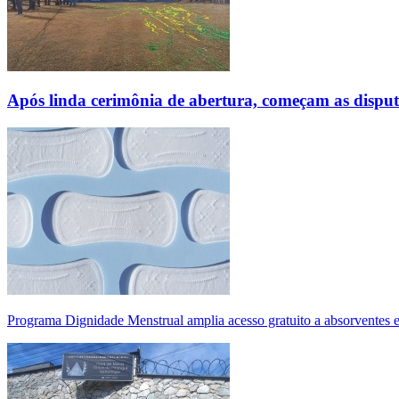
Após linda cerimônia de abertura, começam as disp
Programa Dignidade Menstrual amplia acesso gratuito a absorventes 