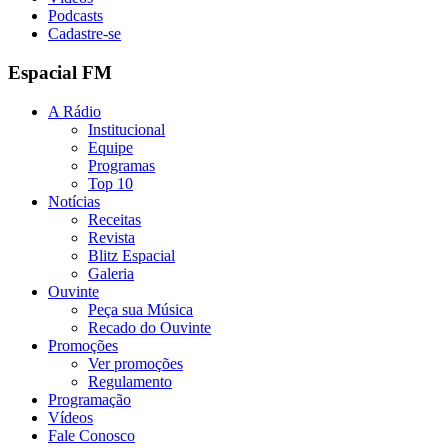
Podcasts
Cadastre-se
Espacial FM
A Rádio
Institucional
Equipe
Programas
Top 10
Notícias
Receitas
Revista
Blitz Espacial
Galeria
Ouvinte
Peça sua Música
Recado do Ouvinte
Promoções
Ver promoções
Regulamento
Programação
Vídeos
Fale Conosco