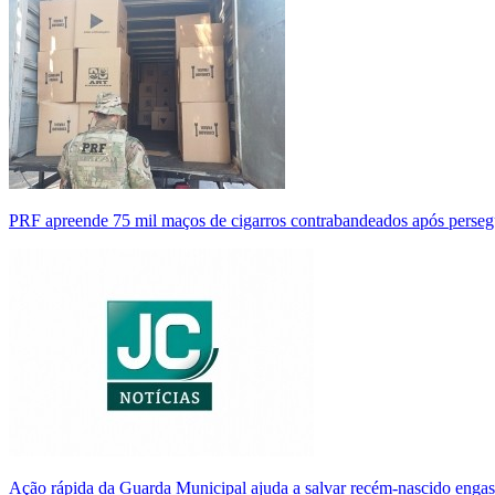
PRF apreende 75 mil maços de cigarros contrabandeados após perse
Ação rápida da Guarda Municipal ajuda a salvar recém-nascido enga