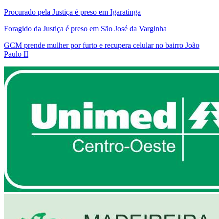
Procurado pela Justiça é preso em Igaratinga
Foragido da Justiça é preso em São José da Varginha
GCM prende mulher por furto e recupera celular no bairro João
Paulo II