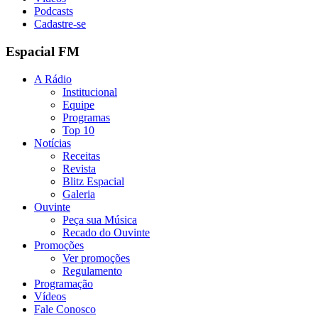
Podcasts
Cadastre-se
Espacial FM
A Rádio
Institucional
Equipe
Programas
Top 10
Notícias
Receitas
Revista
Blitz Espacial
Galeria
Ouvinte
Peça sua Música
Recado do Ouvinte
Promoções
Ver promoções
Regulamento
Programação
Vídeos
Fale Conosco