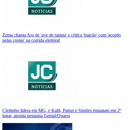
Zema chama Aro de 'ave de rapina' e critica 'traição' com 'acordo
pelas costas' na corrida eleitoral
Cleitinho lidera em MG, e Kalil, Patrus e Simões empatam em 2º
lugar, aponta pesquisa Genial/Quaest