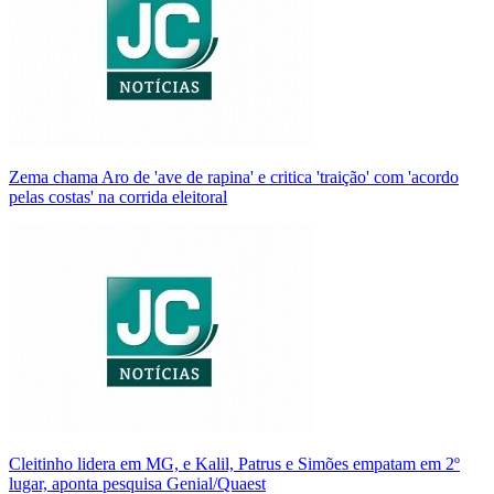
Zema chama Aro de 'ave de rapina' e critica 'traição' com 'acordo
pelas costas' na corrida eleitoral
Cleitinho lidera em MG, e Kalil, Patrus e Simões empatam em 2º
lugar, aponta pesquisa Genial/Quaest