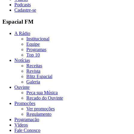
Podcasts
Cadastre-se
Espacial FM
A Rádio
Institucional
Equipe
Programas
Top 10
Notícias
Receitas
Revista
Blitz Espacial
Galeria
Ouvinte
Peça sua Música
Recado do Ouvinte
Promoções
Ver promoções
Regulamento
Programação
Vídeos
Fale Conosco