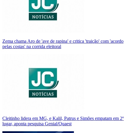
Zema chama Aro de 'ave de rapina' e critica 'traição' com 'acordo
pelas costas' na corrida eleitoral
Cleitinho lidera em MG, e Kalil, Patrus e Simões empatam em 2º
lugar, aponta pesquisa Genial/Quaest