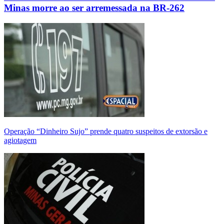
Minas morre ao ser arremessada na BR-262
Operação “Dinheiro Sujo” prende quatro suspeitos de extorsão e
agiotagem