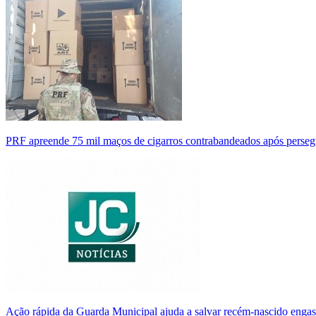
PRF apreende 75 mil maços de cigarros contrabandeados após perse
Ação rápida da Guarda Municipal ajuda a salvar recém-nascido enga