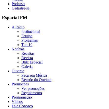
Podcasts
Cadastre-se
Espacial FM
A Rádio
Institucional
Equipe
Programas
Top 10
Notícias
Receitas
Revista
Blitz Espacial
Galeria
Ouvinte
Peça sua Música
Recado do Ouvinte
Promoções
Ver promoções
Regulamento
Programação
Vídeos
Fale Conosco