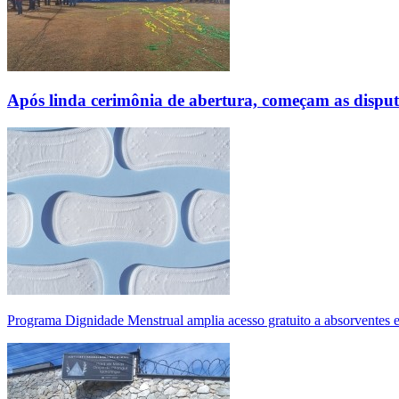
Após linda cerimônia de abertura, começam as disp
Programa Dignidade Menstrual amplia acesso gratuito a absorventes 