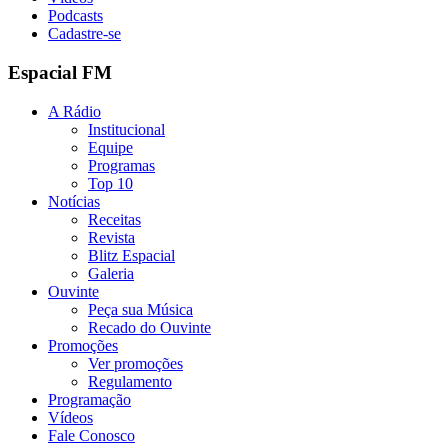
Podcasts
Cadastre-se
Espacial FM
A Rádio
Institucional
Equipe
Programas
Top 10
Notícias
Receitas
Revista
Blitz Espacial
Galeria
Ouvinte
Peça sua Música
Recado do Ouvinte
Promoções
Ver promoções
Regulamento
Programação
Vídeos
Fale Conosco