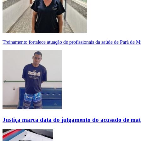
Treinamento fortalece atuação de profissionais da saúde de Pará de 
Justiça marca data do julgamento do acusado de mat