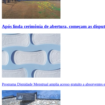
Após linda cerimônia de abertura, começam as disp
Programa Dignidade Menstrual amplia acesso gratuito a absorventes 