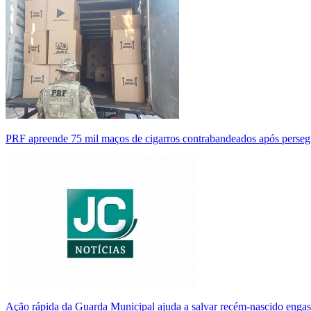
PRF apreende 75 mil maços de cigarros contrabandeados após perse
Ação rápida da Guarda Municipal ajuda a salvar recém-nascido enga