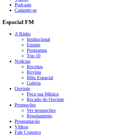
Podcasts
Cadastre-se
Espacial FM
A Rádio
Institucional
Equipe
Programas
Top 10
Notícias
Receitas
Revista
Blitz Espacial
Galeria
Ouvinte
Peça sua Música
Recado do Ouvinte
Promoções
Ver promoções
Regulamento
Programação
Vídeos
Fale Conosco