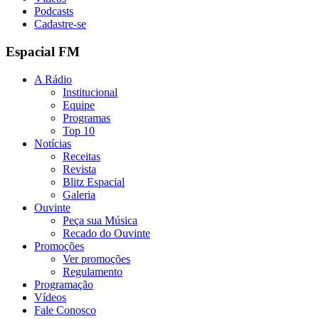
Podcasts
Cadastre-se
Espacial FM
A Rádio
Institucional
Equipe
Programas
Top 10
Notícias
Receitas
Revista
Blitz Espacial
Galeria
Ouvinte
Peça sua Música
Recado do Ouvinte
Promoções
Ver promoções
Regulamento
Programação
Vídeos
Fale Conosco