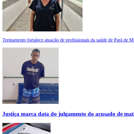
Treinamento fortalece atuação de profissionais da saúde de Pará de 
Justiça marca data do julgamento do acusado de mat