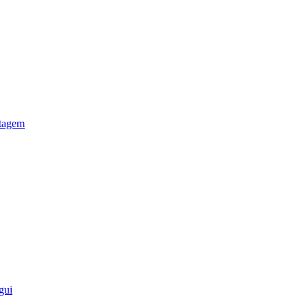
otagem
gui