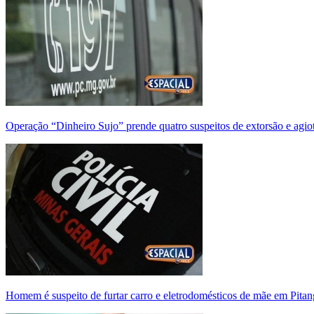
Operação “Dinheiro Sujo” prende quatro suspeitos de extorsão e agi
Homem é suspeito de furtar carro e eletrodomésticos de mãe em Pitan