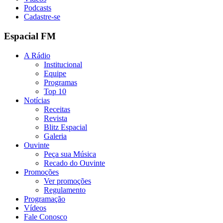
Podcasts
Cadastre-se
Espacial FM
A Rádio
Institucional
Equipe
Programas
Top 10
Notícias
Receitas
Revista
Blitz Espacial
Galeria
Ouvinte
Peça sua Música
Recado do Ouvinte
Promoções
Ver promoções
Regulamento
Programação
Vídeos
Fale Conosco