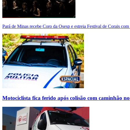
Pará de Minas recebe Coro da Osesp e estreia Festival de Corais com
Motociclista fica ferido após colisão com caminhão n