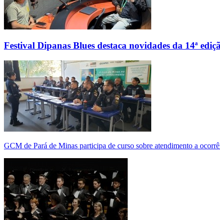
Festival Dipanas Blues destaca novidades da 14ª ediç
GCM de Pará de Minas participa de curso sobre atendimento a ocorrê