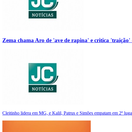
Zema chama Aro de 'ave de rapina' e critica 'traição' 
Cleitinho lidera em MG, e Kalil, Patrus e Simões empatam em 2º luga