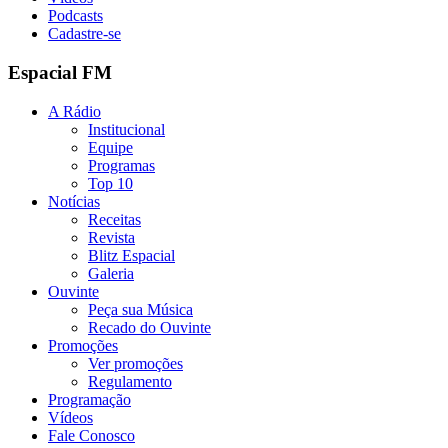
Podcasts
Cadastre-se
Espacial FM
A Rádio
Institucional
Equipe
Programas
Top 10
Notícias
Receitas
Revista
Blitz Espacial
Galeria
Ouvinte
Peça sua Música
Recado do Ouvinte
Promoções
Ver promoções
Regulamento
Programação
Vídeos
Fale Conosco