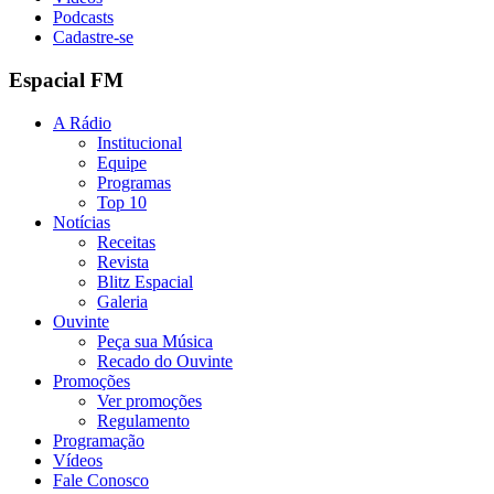
Podcasts
Cadastre-se
Espacial FM
A Rádio
Institucional
Equipe
Programas
Top 10
Notícias
Receitas
Revista
Blitz Espacial
Galeria
Ouvinte
Peça sua Música
Recado do Ouvinte
Promoções
Ver promoções
Regulamento
Programação
Vídeos
Fale Conosco