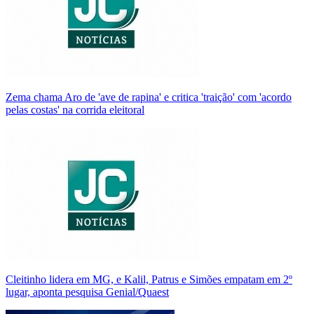
Zema chama Aro de 'ave de rapina' e critica 'traição' com 'acordo
pelas costas' na corrida eleitoral
Cleitinho lidera em MG, e Kalil, Patrus e Simões empatam em 2º
lugar, aponta pesquisa Genial/Quaest