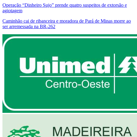
Operação “Dinheiro Sujo” prende quatro suspeitos de extorsão e
agiotagem
Caminhão cai de ribanceira e moradora de Pará de Minas morre ao
ser arremessada na BR-262