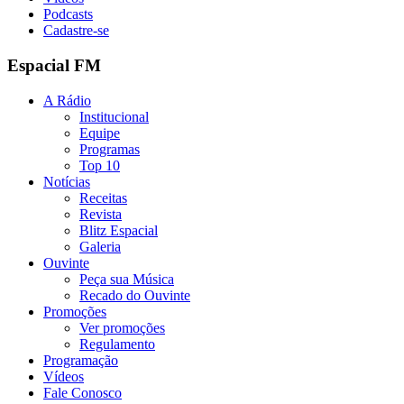
Podcasts
Cadastre-se
Espacial FM
A Rádio
Institucional
Equipe
Programas
Top 10
Notícias
Receitas
Revista
Blitz Espacial
Galeria
Ouvinte
Peça sua Música
Recado do Ouvinte
Promoções
Ver promoções
Regulamento
Programação
Vídeos
Fale Conosco