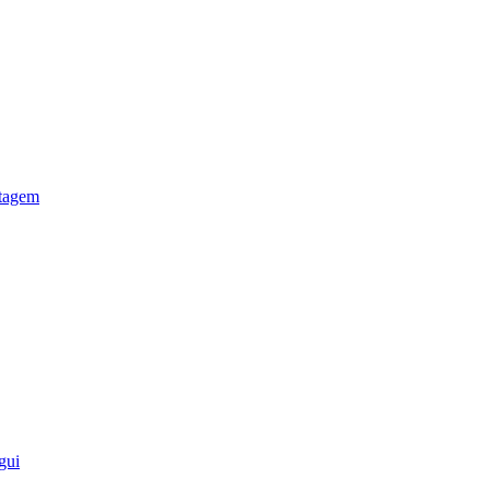
otagem
gui