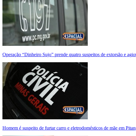
Operação “Dinheiro Sujo” prende quatro suspeitos de extorsão e agi
Homem é suspeito de furtar carro e eletrodomésticos de mãe em Pitan