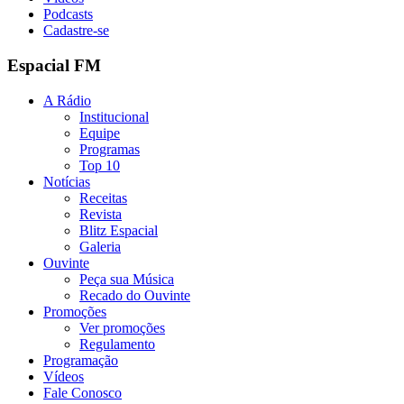
Podcasts
Cadastre-se
Espacial FM
A Rádio
Institucional
Equipe
Programas
Top 10
Notícias
Receitas
Revista
Blitz Espacial
Galeria
Ouvinte
Peça sua Música
Recado do Ouvinte
Promoções
Ver promoções
Regulamento
Programação
Vídeos
Fale Conosco