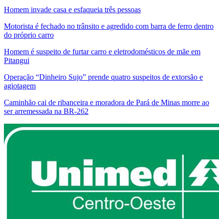
Homem invade casa e esfaqueia três pessoas
Motorista é fechado no trânsito e agredido com barra de ferro dentro
do próprio carro
Homem é suspeito de furtar carro e eletrodomésticos de mãe em
Pitangui
Operação “Dinheiro Sujo” prende quatro suspeitos de extorsão e
agiotagem
Caminhão cai de ribanceira e moradora de Pará de Minas morre ao
ser arremessada na BR-262