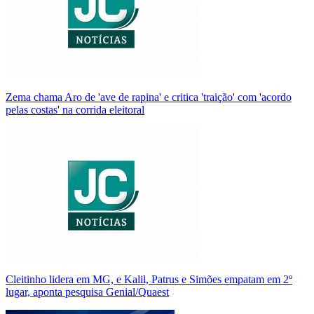
Zema chama Aro de 'ave de rapina' e critica 'traição' com 'acordo
pelas costas' na corrida eleitoral
Cleitinho lidera em MG, e Kalil, Patrus e Simões empatam em 2º
lugar, aponta pesquisa Genial/Quaest