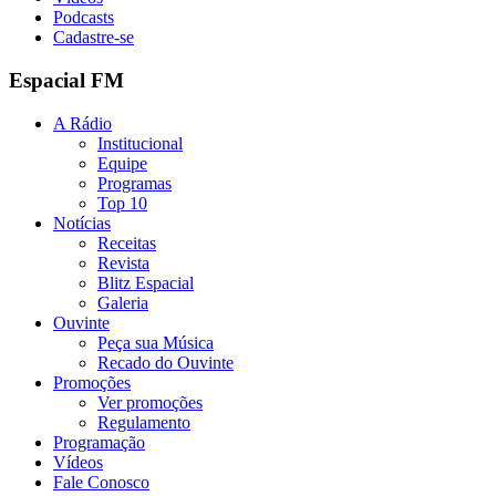
Podcasts
Cadastre-se
Espacial FM
A Rádio
Institucional
Equipe
Programas
Top 10
Notícias
Receitas
Revista
Blitz Espacial
Galeria
Ouvinte
Peça sua Música
Recado do Ouvinte
Promoções
Ver promoções
Regulamento
Programação
Vídeos
Fale Conosco