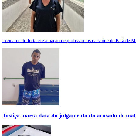
Treinamento fortalece atuação de profissionais da saúde de Pará de 
Justiça marca data do julgamento do acusado de mat