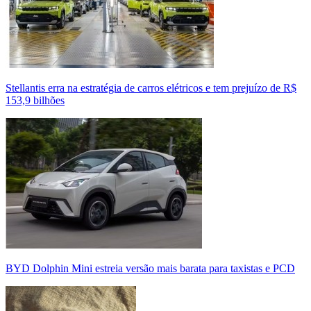
Stellantis erra na estratégia de carros elétricos e tem prejuízo de R$
153,9 bilhões
BYD Dolphin Mini estreia versão mais barata para taxistas e PCD