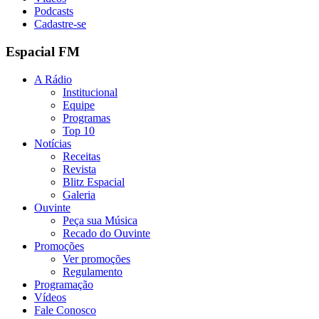
Podcasts
Cadastre-se
Espacial FM
A Rádio
Institucional
Equipe
Programas
Top 10
Notícias
Receitas
Revista
Blitz Espacial
Galeria
Ouvinte
Peça sua Música
Recado do Ouvinte
Promoções
Ver promoções
Regulamento
Programação
Vídeos
Fale Conosco