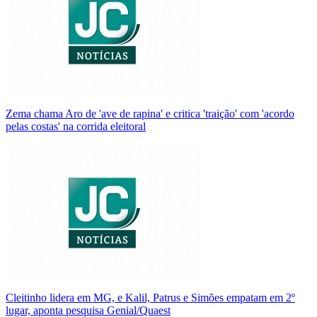
Zema chama Aro de 'ave de rapina' e critica 'traição' com 'acordo
pelas costas' na corrida eleitoral
Cleitinho lidera em MG, e Kalil, Patrus e Simões empatam em 2º
lugar, aponta pesquisa Genial/Quaest