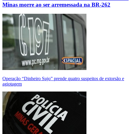
Minas morre ao ser arremessada na BR-262
Operação “Dinheiro Sujo” prende quatro suspeitos de extorsão e
agiotagem