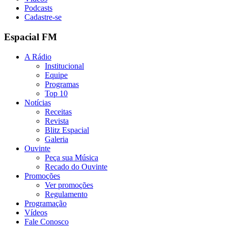
Podcasts
Cadastre-se
Espacial FM
A Rádio
Institucional
Equipe
Programas
Top 10
Notícias
Receitas
Revista
Blitz Espacial
Galeria
Ouvinte
Peça sua Música
Recado do Ouvinte
Promoções
Ver promoções
Regulamento
Programação
Vídeos
Fale Conosco