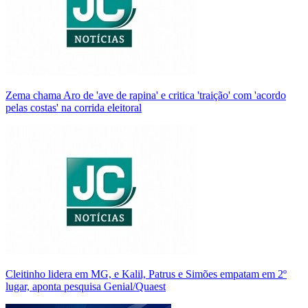
Zema chama Aro de 'ave de rapina' e critica 'traição' com 'acordo
pelas costas' na corrida eleitoral
Cleitinho lidera em MG, e Kalil, Patrus e Simões empatam em 2º
lugar, aponta pesquisa Genial/Quaest