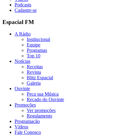
Podcasts
Cadastre-se
Espacial FM
A Rádio
Institucional
Equipe
Programas
Top 10
Notícias
Receitas
Revista
Blitz Espacial
Galeria
Ouvinte
Peça sua Música
Recado do Ouvinte
Promoções
Ver promoções
Regulamento
Programação
Vídeos
Fale Conosco