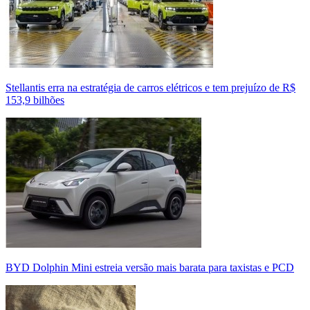
Stellantis erra na estratégia de carros elétricos e tem prejuízo de R$
153,9 bilhões
BYD Dolphin Mini estreia versão mais barata para taxistas e PCD