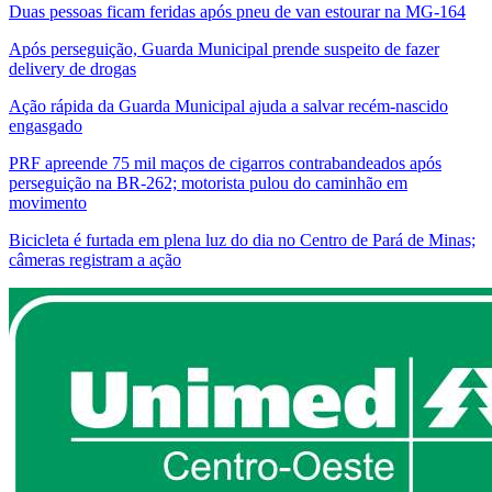
Duas pessoas ficam feridas após pneu de van estourar na MG-164
Após perseguição, Guarda Municipal prende suspeito de fazer
delivery de drogas
Ação rápida da Guarda Municipal ajuda a salvar recém-nascido
engasgado
PRF apreende 75 mil maços de cigarros contrabandeados após
perseguição na BR-262; motorista pulou do caminhão em
movimento
Bicicleta é furtada em plena luz do dia no Centro de Pará de Minas;
câmeras registram a ação