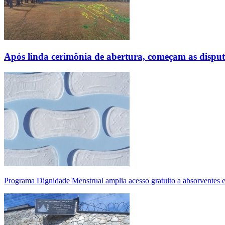
Após linda cerimônia de abertura, começam as disp
Programa Dignidade Menstrual amplia acesso gratuito a absorventes 