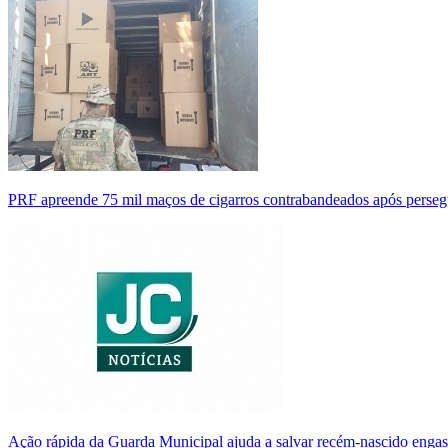
PRF apreende 75 mil maços de cigarros contrabandeados após perse
Ação rápida da Guarda Municipal ajuda a salvar recém-nascido enga