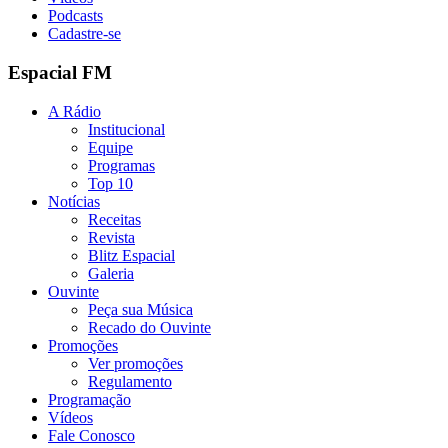
Podcasts
Cadastre-se
Espacial FM
A Rádio
Institucional
Equipe
Programas
Top 10
Notícias
Receitas
Revista
Blitz Espacial
Galeria
Ouvinte
Peça sua Música
Recado do Ouvinte
Promoções
Ver promoções
Regulamento
Programação
Vídeos
Fale Conosco