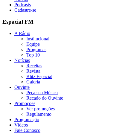
Podcasts
Cadastre-se
Espacial FM
A Rádio
Institucional
Equipe
Programas
Top 10
Notícias
Receitas
Revista
Blitz Espacial
Galeria
Ouvinte
Peça sua Música
Recado do Ouvinte
Promoções
Ver promoções
Regulamento
Programação
Vídeos
Fale Conosco