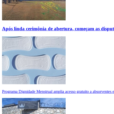
Após linda cerimônia de abertura, começam as disp
Programa Dignidade Menstrual amplia acesso gratuito a absorventes 