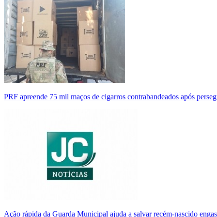
PRF apreende 75 mil maços de cigarros contrabandeados após perse
Ação rápida da Guarda Municipal ajuda a salvar recém-nascido enga