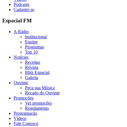
Podcasts
Cadastre-se
Espacial FM
A Rádio
Institucional
Equipe
Programas
Top 10
Notícias
Receitas
Revista
Blitz Espacial
Galeria
Ouvinte
Peça sua Música
Recado do Ouvinte
Promoções
Ver promoções
Regulamento
Programação
Vídeos
Fale Conosco