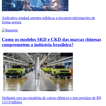
Aplicativo ajudará agentes públicos a trocarem informações de
forma segura
Como os modelos SKD e CKD das marcas chinesas
comprometem a indústria brasileira?
Stellantis erra na estratégia de carros elétricos e tem prejuízo de R$
153,9 bilhões