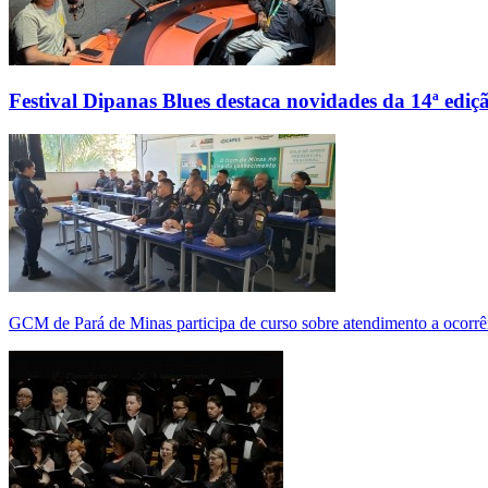
Festival Dipanas Blues destaca novidades da 14ª ediç
GCM de Pará de Minas participa de curso sobre atendimento a ocorrê