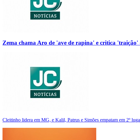
Zema chama Aro de 'ave de rapina' e critica 'traição' 
Cleitinho lidera em MG, e Kalil, Patrus e Simões empatam em 2º luga