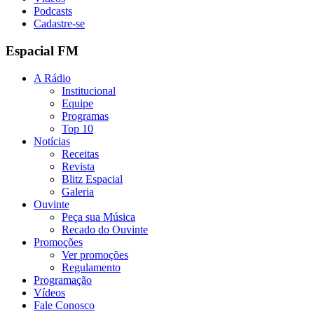
Podcasts
Cadastre-se
Espacial FM
A Rádio
Institucional
Equipe
Programas
Top 10
Notícias
Receitas
Revista
Blitz Espacial
Galeria
Ouvinte
Peça sua Música
Recado do Ouvinte
Promoções
Ver promoções
Regulamento
Programação
Vídeos
Fale Conosco