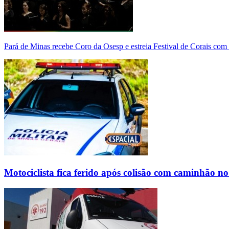
Pará de Minas recebe Coro da Osesp e estreia Festival de Corais com
Motociclista fica ferido após colisão com caminhão n